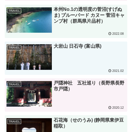
本州No.1の透明度の菅沼(すげぬ
TRAVEL
ま) ブルーバード カヌー 菅沼キャ
ンプ村（群馬県片品村）
2022.08
大岩山 日石寺 (富山県)
TRAVEL
2021.02
戸隠神社 五社巡り（長野県長野
TRAVEL
市戸隠）
2020.12
石花海（せのうみ) (静岡県東伊豆
TRAVEL
稲取）