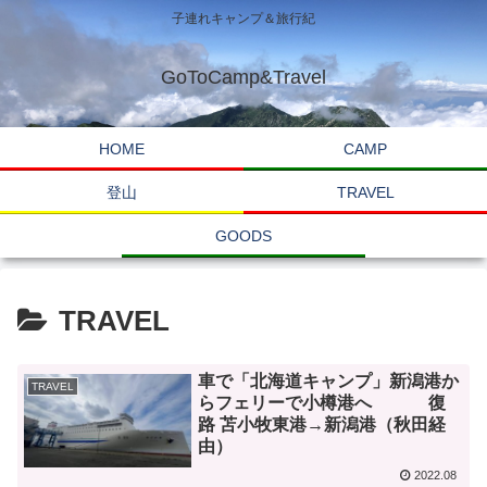
子連れキャンプ＆旅行紀
GoToCamp&Travel
HOME
CAMP
登山
TRAVEL
GOODS
TRAVEL
車で「北海道キャンプ」新潟港か
TRAVEL
らフェリーで小樽港へ 復
路 苫小牧東港→新潟港（秋田経
由）
2022.08