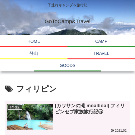
子連れキャンプ＆旅行紀
GoToCamp&Travel
HOME
CAMP
登山
TRAVEL
GOODS
フィリピン
[カワサンの滝 moalboal] フィリ
海外旅行
ピンセブ家族旅行記⑤
2021.02