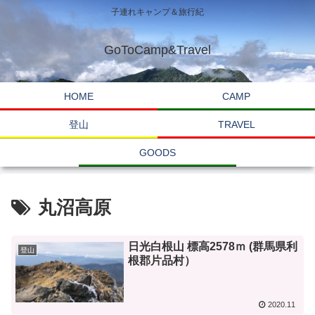
子連れキャンプ＆旅行紀
GoToCamp&Travel
HOME
CAMP
登山
TRAVEL
GOODS
丸沼高原
日光白根山 標高2578ｍ (群馬県利
登山
根郡片品村）
2020.11