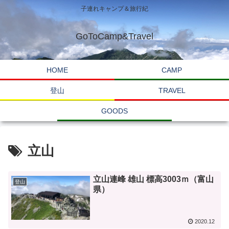
子連れキャンプ＆旅行紀
GoToCamp&Travel
HOME
CAMP
登山
TRAVEL
GOODS
立山
立山連峰 雄山 標高3003ｍ（富山
登山
県）
2020.12